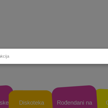
ske
Diskoteka
Rođendani na