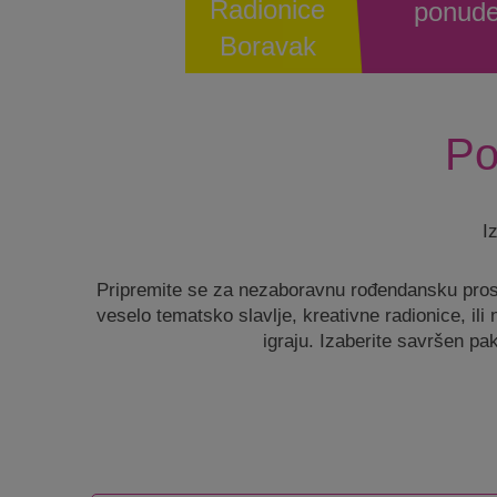
Radionice
ponud
Boravak
Po
I
Pripremite se za nezaboravnu rođendansku prosla
veselo tematsko slavlje, kreativne radionice, ili
igraju. Izaberite savršen pak