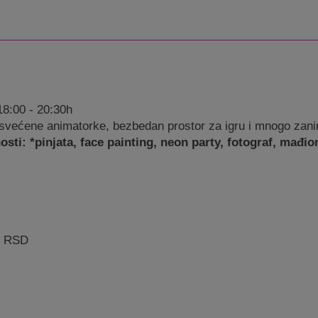
18:00 - 20:30h
osvećene animatorke, bezbedan prostor za igru i mnogo zanim
i: *pinjata, face painting, neon party, fotograf, mađio
0 RSD