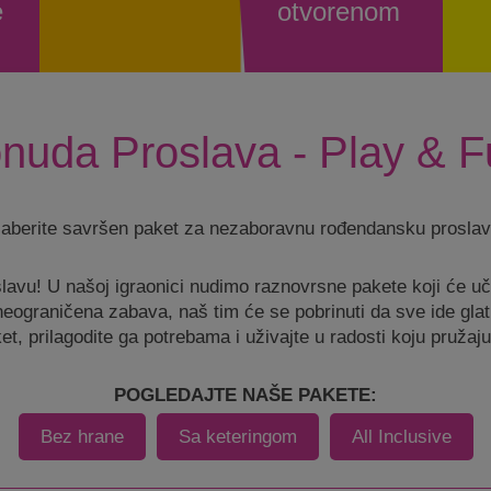
e
otvorenom
nuda Proslava - Play & F
zaberite savršen paket za nezaboravnu rođendansku proslav
vu! U našoj igraonici nudimo raznovrsne pakete koji će učini
 neograničena zabava, naš tim će se pobrinuti da sve ide glatk
et, prilagodite ga potrebama i uživajte u radosti koju pružaju n
POGLEDAJTE NAŠE PAKETE:
Bez hrane
Sa keteringom
All Inclusive