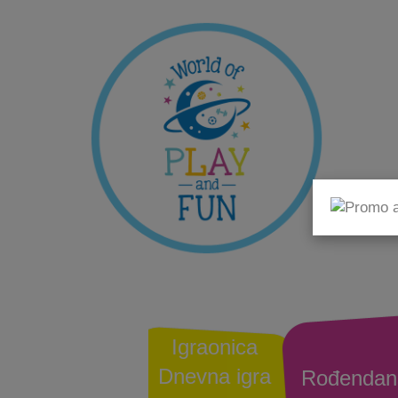
Igraonica
Dnevna igra
Rođendan