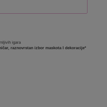
ljivih igara
ničar, raznovrstan izbor maskota I dekoracije*