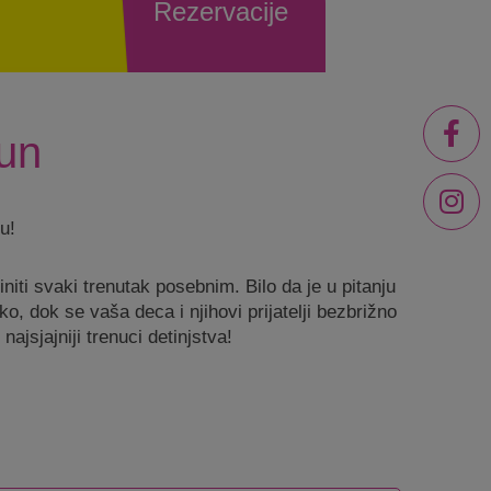
Rezervacije
un
u!
ti svaki trenutak posebnim. Bilo da je u pitanju
o, dok se vaša deca i njihovi prijatelji bezbrižno
ajsjajniji trenuci detinjstva!