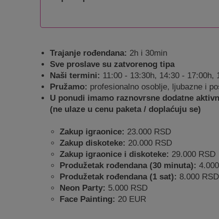
Trajanje rođendana:
2h i 30min
Sve proslave su zatvorenog tipa
Naši termini:
11:00 - 13:30h, 14:30 - 17:00h, 
Pružamo:
profesionalno osoblje, ljubazne i p
U ponudi imamo raznovrsne dodatne aktivnost
(ne ulaze u cenu paketa / doplaćuju se)
Zakup igraonice:
23.000 RSD
Zakup diskoteke:
20.000 RSD
Zakup igraonice i diskoteke:
29.000 RSD
Produžetak rođendana (30 minuta):
4.00
Produžetak rođendana (1 sat):
8.000 RSD
Neon Party:
5.000 RSD
Face Painting:
20 EUR