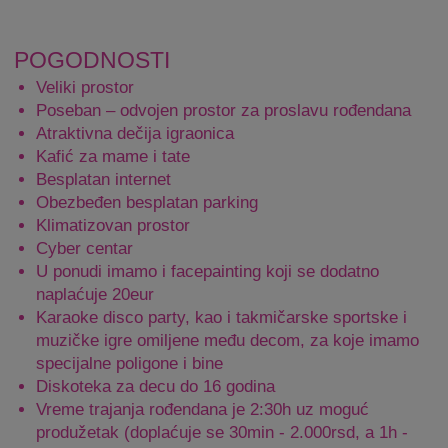
POGODNOSTI
Veliki prostor
Poseban – odvojen prostor za proslavu rođendana
Atraktivna dečija igraonica
Kafić za mame i tate
Besplatan internet
Obezbeđen besplatan parking
Klimatizovan prostor
Cyber centar
U ponudi imamo i facepainting koji se dodatno
naplaćuje 20eur
Karaoke disco party, kao i takmičarske sportske i
muzičke igre omiljene među decom, za koje imamo
specijalne poligone i bine
Diskoteka za decu do 16 godina
Vreme trajanja rođendana je 2:30h uz moguć
produžetak (doplaćuje se 30min - 2.000rsd, a 1h -