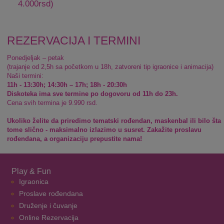
4.000rsd)
REZERVACIJA I TERMINI
Ponedjeljak – petak
(trajanje od 2,5h sa početkom u 18h, zatvoreni tip igraonice i animacija)
Naši termini:
11h - 13:30h; 14:30h – 17h; 18h - 20:30h
Diskoteka ima sve termine po dogovoru od 11h do 23h.
Cena svih termina je 9.990 rsd.
Ukoliko želite da priredimo tematski rođendan, maskenbal ili bilo šta
tome slično - maksimalno izlazimo u susret. Zakažite proslavu
rođendana, a organizaciju prepustite nama!
Play & Fun
Igraonica
Proslave rođendana
Druženje i čuvanje
Online Rezervacija