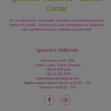
Centar
Za sve informacije i rezervacije, slobodno nas kontaktirajte putem
telefona ili e-maila – bićemo tu da vam pomognemo da isplanirate
vašu savršenu proslavu i rođendan za pamćenje!
Igraonica Vidikovac
Vidikovački venac 102a
Garden centar, 3.sprat, Beograd
+381 64 828 1182
+381 11 232 2639
worldofplayandfun@gmail.com
Radno vreme:
Radnim danom od 16:00 – 21h
Vikendom od 09:30 – 21h