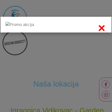
×
Naša lokacija
Igraonica Vidikovac - Garden